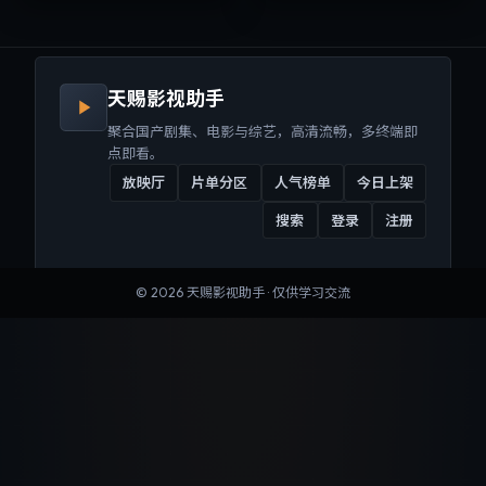
来沉浸式视听体验。
听体验。
天赐影视助手
聚合国产剧集、电影与综艺，高清流畅，多终端即
点即看。
放映厅
片单分区
人气榜单
今日上架
搜索
登录
注册
©
2026
天赐影视助手
· 仅供学习交流