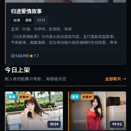
归途爱情故事
动漫
喜剧
2023
主演：
孙俪、马伊琍、赵丽颖、张译
《归途爱情故事》为中国大陆动漫类内容，主打喜剧类型叙事，
节奏紧凑、画面清晰，适合移动端与电视端随时在线观看，带来
沉浸式视听体验。
168,955
7.7
今日上架
刚入库的剧集与电影，海报墙浏览
全部新片 →
香港
香港
连载中
连载中
95:59
99:02