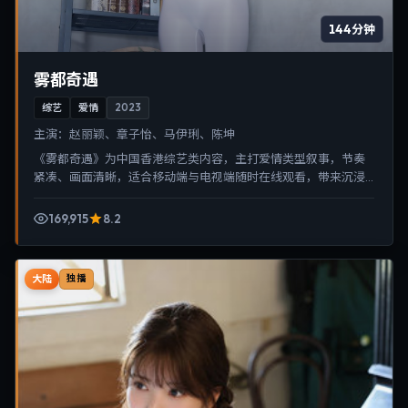
144分钟
雾都奇遇
综艺
爱情
2023
主演：
赵丽颖、章子怡、马伊琍、陈坤
《雾都奇遇》为中国香港综艺类内容，主打爱情类型叙事，节奏
紧凑、画面清晰，适合移动端与电视端随时在线观看，带来沉浸
式视听体验。
169,915
8.2
大陆
独播