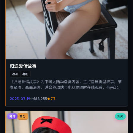
归途爱情故事
动漫
喜剧
《归途爱情故事》为中国大陆动漫类内容，主打喜剧类型叙事，节
奏紧凑、画面清晰，适合移动端与电视端随时在线观看，带来沉浸
式视听体验。
2023-07-19
168,955
7.7
台湾
新片
高分