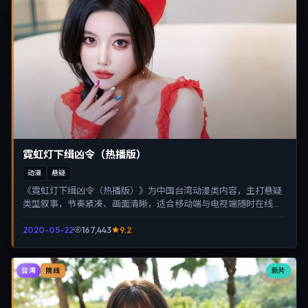
霓虹灯下缉凶令（热播版）
动漫
悬疑
《霓虹灯下缉凶令（热播版）》为中国台湾动漫类内容，主打悬疑
类型叙事，节奏紧凑、画面清晰，适合移动端与电视端随时在线观
看，带来沉浸式视听体验。
2020-05-22
167,443
9.2
台湾
新片
院线