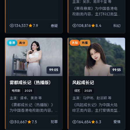
主演：
吴京、易烊千玺 等
《寒夜悬案》为中国香港电
视剧类内容，主打科幻类型
叙事，节奏紧凑、画面清
晰，适合移动端与电视端随
134,537
7.9
108,816
8.4
悬疑
科幻
时在线观看，带来沉浸式视
听体验。
香港
大陆
高分
热播
99:05
99:55
雾都成长记（热播版）
风起成长记
电视剧
2025
综艺
2025
主演：
谭卓、黄渤 等
主演：
马伊琍、赵丽颖 等
《雾都成长记（热播版）》
《风起成长记》为中国大陆
为中国香港电视剧类内容，
综艺类内容，主打爱情类型
主打犯罪类型叙事，节奏紧
叙事，节奏紧凑、画面清
凑、画面清晰，适合移动端
晰，适合移动端与电视端随
30,667
7.5
164,654
6.3
犯罪
爱情
与电视端随时在线观看，带
时在线观看，带来沉浸式视