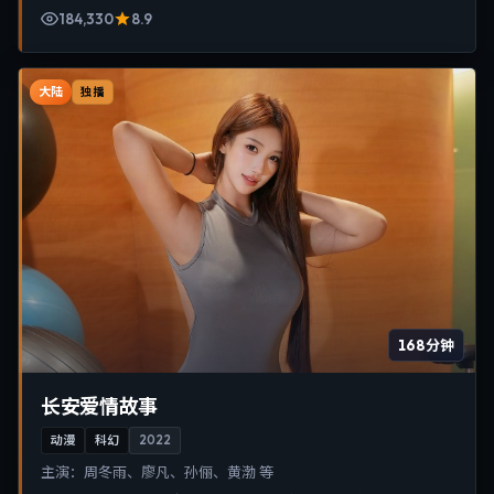
184,330
8.9
大陆
独播
168分钟
长安爱情故事
动漫
科幻
2022
主演：
周冬雨、廖凡、孙俪、黄渤 等