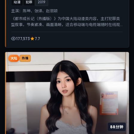
动漫
犯罪
2019
主演：
陈坤、张译、赵丽颖
《都市成长记（热播版）》为中国大陆动漫类内容，主打犯罪类
型叙事，节奏紧凑、画面清晰，适合移动端与电视端随时在线观
看，带来沉浸式视听体验。
177,573
7.7
大陆
热播
88分钟