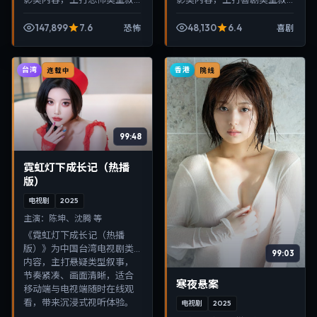
事，节奏紧凑、画面清晰，
事，节奏紧凑、画面清晰，
适合移动端与电视端随时在
适合移动端与电视端随时在
147,899
7.6
48,130
6.4
恐怖
喜剧
线观看，带来沉浸式视听体
线观看，带来沉浸式视听体
验。
验。
台湾
香港
连载中
院线
99:48
霓虹灯下成长记（热播
版）
电视剧
2025
主演：
陈坤、沈腾 等
《霓虹灯下成长记（热播
版）》为中国台湾电视剧类
99:03
内容，主打悬疑类型叙事，
节奏紧凑、画面清晰，适合
寒夜悬案
移动端与电视端随时在线观
看，带来沉浸式视听体验。
电视剧
2025