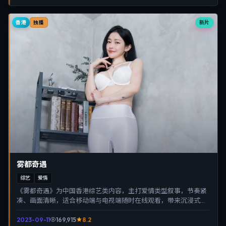
香港
新片
独播
雾都奇遇
综艺
爱情
《雾都奇遇》为中国香港综艺类内容，主打爱情类型叙事，节奏紧
凑、画面清晰，适合移动端与电视端随时在线观看，带来沉浸式视
听体验。
2023-09-11
169,915
8.2