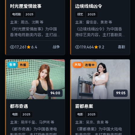
时光匣爱情故事
边境线缉凶令
电视剧
2025
综艺
2025
主演：
周迅、沈腾 等
主演：
雷佳音、黄渤 等
《时光匣爱情故事》为中国
《边境线缉凶令》为中国香
香港电视剧类内容，主打战
港综艺类内容，主打喜剧类
争类型叙事，节奏紧凑、画
型叙事，节奏紧凑、画面清
面清晰，适合移动端与电视
晰，适合移动端与电视端随
17,261
6.4
119,464
9.2
战争
喜剧
端随时在线观看，带来沉浸
时在线观看，带来沉浸式视
式视听体验。
听体验。
香港
大陆
热播
连载中
94:00
99:05
都市奇遇
雾都悬案
电影
2025
电影
2025
主演：
易烊千玺、马伊琍 等
主演：
吴京、袁泉 等
《都市奇遇》为中国香港电
《雾都悬案》为中国大陆电
影类内容，主打恐怖类型叙
影类内容，主打喜剧类型叙