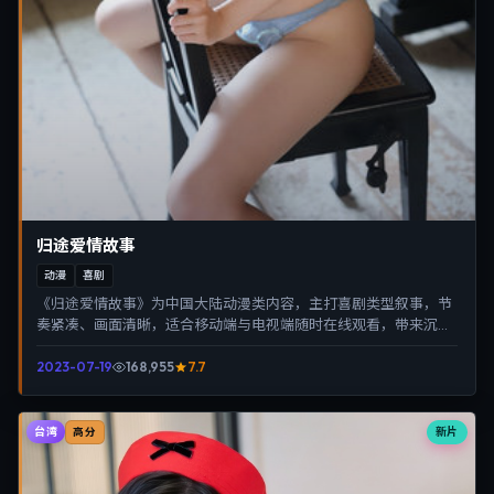
归途爱情故事
动漫
喜剧
《归途爱情故事》为中国大陆动漫类内容，主打喜剧类型叙事，节
奏紧凑、画面清晰，适合移动端与电视端随时在线观看，带来沉浸
式视听体验。
2023-07-19
168,955
7.7
台湾
新片
高分