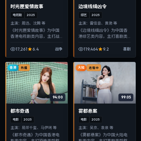
时光匣爱情故事
边境线缉凶令
电视剧
2025
综艺
2025
主演：
周迅、沈腾 等
主演：
雷佳音、黄渤 等
《时光匣爱情故事》为中国
《边境线缉凶令》为中国香
香港电视剧类内容，主打战
港综艺类内容，主打喜剧类
争类型叙事，节奏紧凑、画
型叙事，节奏紧凑、画面清
面清晰，适合移动端与电视
晰，适合移动端与电视端随
17,261
6.4
119,464
9.2
战争
喜剧
端随时在线观看，带来沉浸
时在线观看，带来沉浸式视
式视听体验。
听体验。
香港
大陆
热播
连载中
94:00
99:05
都市奇遇
雾都悬案
电影
2025
电影
2025
主演：
易烊千玺、马伊琍 等
主演：
吴京、袁泉 等
《都市奇遇》为中国香港电
《雾都悬案》为中国大陆电
影类内容，主打恐怖类型叙
影类内容，主打喜剧类型叙