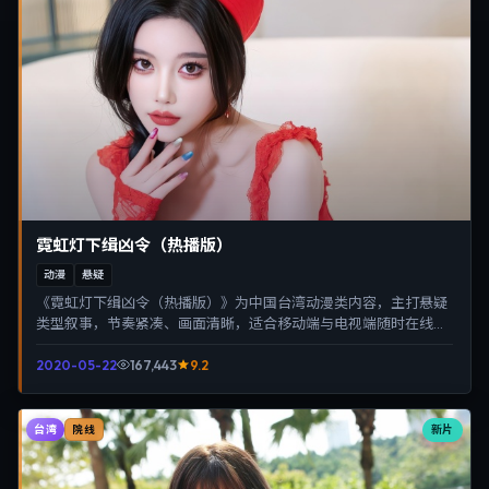
霓虹灯下缉凶令（热播版）
动漫
悬疑
《霓虹灯下缉凶令（热播版）》为中国台湾动漫类内容，主打悬疑
类型叙事，节奏紧凑、画面清晰，适合移动端与电视端随时在线观
看，带来沉浸式视听体验。
2020-05-22
167,443
9.2
台湾
新片
院线