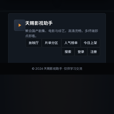
来沉浸式视听体验。
听体验。
天赐影视助手
聚合国产剧集、电影与综艺，高清流畅，多终端即
点即看。
放映厅
片单分区
人气榜单
今日上架
搜索
登录
注册
©
2026
天赐影视助手
· 仅供学习交流