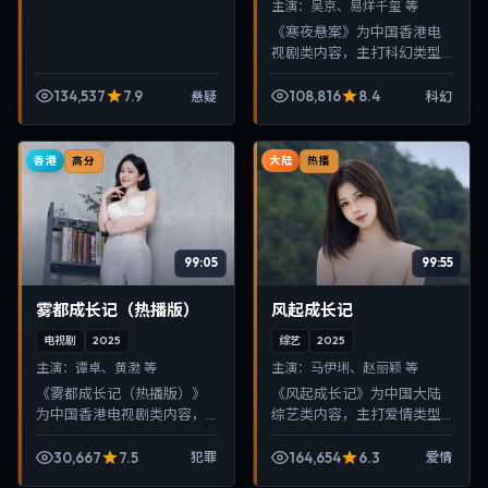
主演：
吴京、易烊千玺 等
《寒夜悬案》为中国香港电
视剧类内容，主打科幻类型
叙事，节奏紧凑、画面清
晰，适合移动端与电视端随
134,537
7.9
108,816
8.4
悬疑
科幻
时在线观看，带来沉浸式视
听体验。
香港
大陆
高分
热播
99:05
99:55
雾都成长记（热播版）
风起成长记
电视剧
2025
综艺
2025
主演：
谭卓、黄渤 等
主演：
马伊琍、赵丽颖 等
《雾都成长记（热播版）》
《风起成长记》为中国大陆
为中国香港电视剧类内容，
综艺类内容，主打爱情类型
主打犯罪类型叙事，节奏紧
叙事，节奏紧凑、画面清
凑、画面清晰，适合移动端
晰，适合移动端与电视端随
30,667
7.5
164,654
6.3
犯罪
爱情
与电视端随时在线观看，带
时在线观看，带来沉浸式视