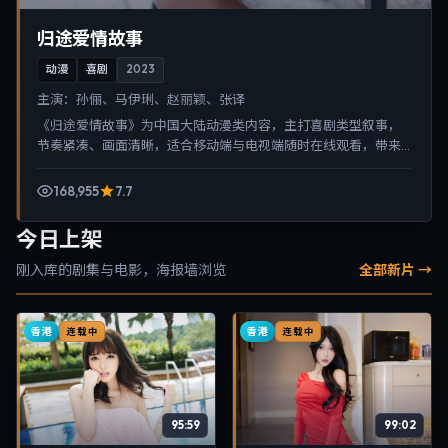
归途爱情故事
动漫
喜剧
2023
主演：
孙俪、马伊琍、赵丽颖、张译
《归途爱情故事》为中国大陆动漫类内容，主打喜剧类型叙事，
节奏紧凑、画面清晰，适合移动端与电视端随时在线观看，带来
沉浸式视听体验。
168,955
7.7
今日上架
刚入库的剧集与电影，海报墙浏览
全部新片 →
香港
香港
连载中
连载中
95:59
99:02