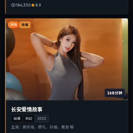
184,330
8.9
大陆
独播
168分钟
长安爱情故事
动漫
科幻
2022
主演：
周冬雨、廖凡、孙俪、黄渤 等