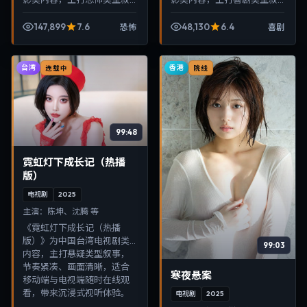
事，节奏紧凑、画面清晰，
事，节奏紧凑、画面清晰，
适合移动端与电视端随时在
适合移动端与电视端随时在
147,899
7.6
48,130
6.4
恐怖
喜剧
线观看，带来沉浸式视听体
线观看，带来沉浸式视听体
验。
验。
台湾
香港
连载中
院线
99:48
霓虹灯下成长记（热播
版）
电视剧
2025
主演：
陈坤、沈腾 等
《霓虹灯下成长记（热播
版）》为中国台湾电视剧类
99:03
内容，主打悬疑类型叙事，
节奏紧凑、画面清晰，适合
寒夜悬案
移动端与电视端随时在线观
看，带来沉浸式视听体验。
电视剧
2025