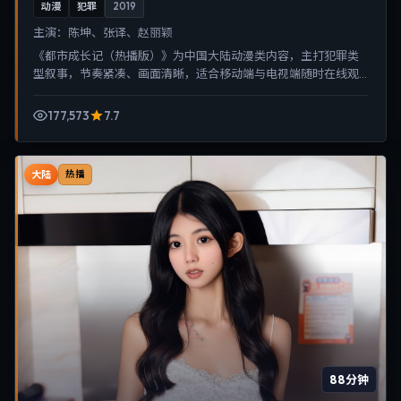
动漫
犯罪
2019
主演：
陈坤、张译、赵丽颖
《都市成长记（热播版）》为中国大陆动漫类内容，主打犯罪类
型叙事，节奏紧凑、画面清晰，适合移动端与电视端随时在线观
看，带来沉浸式视听体验。
177,573
7.7
大陆
热播
88分钟