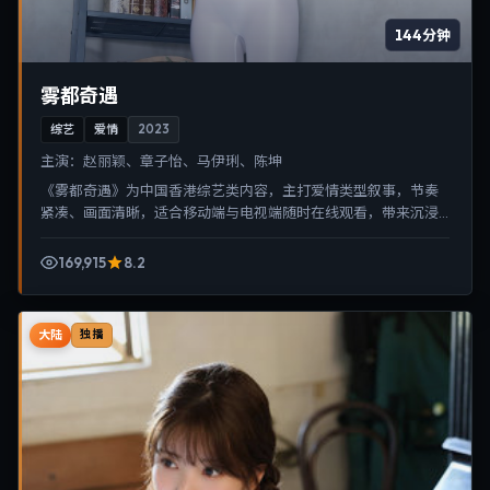
144分钟
雾都奇遇
综艺
爱情
2023
主演：
赵丽颖、章子怡、马伊琍、陈坤
《雾都奇遇》为中国香港综艺类内容，主打爱情类型叙事，节奏
紧凑、画面清晰，适合移动端与电视端随时在线观看，带来沉浸
式视听体验。
169,915
8.2
大陆
独播