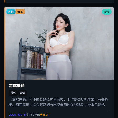
香港
新片
独播
雾都奇遇
综艺
爱情
《雾都奇遇》为中国香港综艺类内容，主打爱情类型叙事，节奏紧
凑、画面清晰，适合移动端与电视端随时在线观看，带来沉浸式视
听体验。
2023-09-11
169,915
8.2