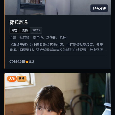
144分钟
雾都奇遇
综艺
爱情
2023
主演：
赵丽颖、章子怡、马伊琍、陈坤
《雾都奇遇》为中国香港综艺类内容，主打爱情类型叙事，节奏
紧凑、画面清晰，适合移动端与电视端随时在线观看，带来沉浸
式视听体验。
169,915
8.2
大陆
独播