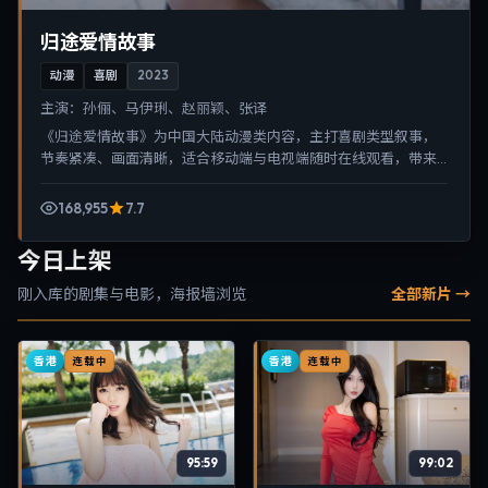
归途爱情故事
动漫
喜剧
2023
主演：
孙俪、马伊琍、赵丽颖、张译
《归途爱情故事》为中国大陆动漫类内容，主打喜剧类型叙事，
节奏紧凑、画面清晰，适合移动端与电视端随时在线观看，带来
沉浸式视听体验。
168,955
7.7
今日上架
刚入库的剧集与电影，海报墙浏览
全部新片 →
香港
香港
连载中
连载中
95:59
99:02