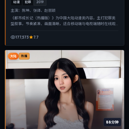
动漫
犯罪
2019
主演：
陈坤、张译、赵丽颖
《都市成长记（热播版）》为中国大陆动漫类内容，主打犯罪类
型叙事，节奏紧凑、画面清晰，适合移动端与电视端随时在线观
看，带来沉浸式视听体验。
177,573
7.7
大陆
热播
88分钟