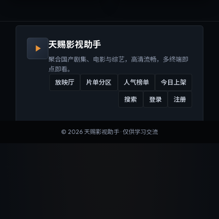
来沉浸式视听体验。
听体验。
天赐影视助手
聚合国产剧集、电影与综艺，高清流畅，多终端即
点即看。
放映厅
片单分区
人气榜单
今日上架
搜索
登录
注册
©
2026
天赐影视助手
· 仅供学习交流