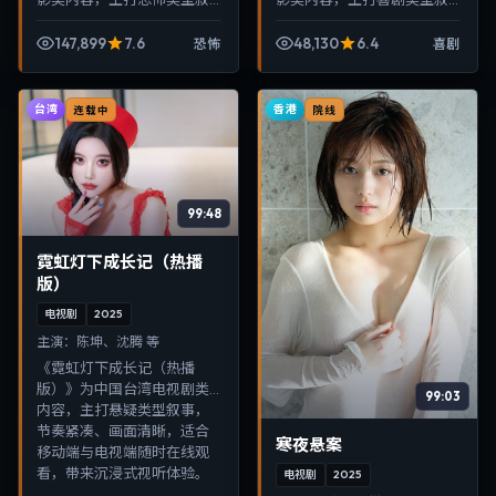
事，节奏紧凑、画面清晰，
事，节奏紧凑、画面清晰，
适合移动端与电视端随时在
适合移动端与电视端随时在
147,899
7.6
48,130
6.4
恐怖
喜剧
线观看，带来沉浸式视听体
线观看，带来沉浸式视听体
验。
验。
台湾
香港
连载中
院线
99:48
霓虹灯下成长记（热播
版）
电视剧
2025
主演：
陈坤、沈腾 等
《霓虹灯下成长记（热播
版）》为中国台湾电视剧类
99:03
内容，主打悬疑类型叙事，
节奏紧凑、画面清晰，适合
寒夜悬案
移动端与电视端随时在线观
看，带来沉浸式视听体验。
电视剧
2025