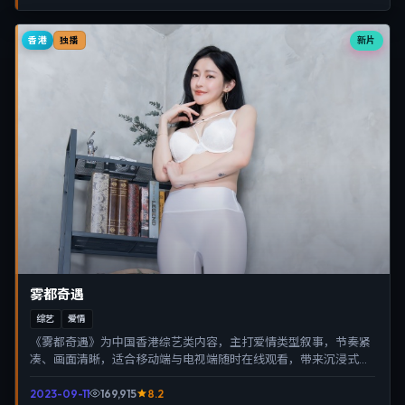
香港
新片
独播
雾都奇遇
综艺
爱情
《雾都奇遇》为中国香港综艺类内容，主打爱情类型叙事，节奏紧
凑、画面清晰，适合移动端与电视端随时在线观看，带来沉浸式视
听体验。
2023-09-11
169,915
8.2