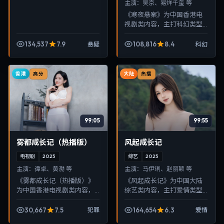
主演：
吴京、易烊千玺 等
《寒夜悬案》为中国香港电
视剧类内容，主打科幻类型
叙事，节奏紧凑、画面清
晰，适合移动端与电视端随
134,537
7.9
108,816
8.4
悬疑
科幻
时在线观看，带来沉浸式视
听体验。
香港
大陆
高分
热播
99:05
99:55
雾都成长记（热播版）
风起成长记
电视剧
2025
综艺
2025
主演：
谭卓、黄渤 等
主演：
马伊琍、赵丽颖 等
《雾都成长记（热播版）》
《风起成长记》为中国大陆
为中国香港电视剧类内容，
综艺类内容，主打爱情类型
主打犯罪类型叙事，节奏紧
叙事，节奏紧凑、画面清
凑、画面清晰，适合移动端
晰，适合移动端与电视端随
30,667
7.5
164,654
6.3
犯罪
爱情
与电视端随时在线观看，带
时在线观看，带来沉浸式视