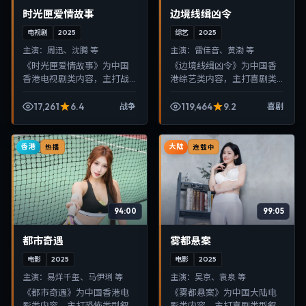
时光匣爱情故事
边境线缉凶令
电视剧
2025
综艺
2025
主演：
周迅、沈腾 等
主演：
雷佳音、黄渤 等
《时光匣爱情故事》为中国
《边境线缉凶令》为中国香
香港电视剧类内容，主打战
港综艺类内容，主打喜剧类
争类型叙事，节奏紧凑、画
型叙事，节奏紧凑、画面清
面清晰，适合移动端与电视
晰，适合移动端与电视端随
17,261
6.4
119,464
9.2
战争
喜剧
端随时在线观看，带来沉浸
时在线观看，带来沉浸式视
式视听体验。
听体验。
香港
大陆
热播
连载中
94:00
99:05
都市奇遇
雾都悬案
电影
2025
电影
2025
主演：
易烊千玺、马伊琍 等
主演：
吴京、袁泉 等
《都市奇遇》为中国香港电
《雾都悬案》为中国大陆电
影类内容，主打恐怖类型叙
影类内容，主打喜剧类型叙