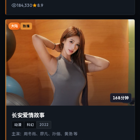
184,330
8.9
大陆
独播
168分钟
长安爱情故事
动漫
科幻
2022
主演：
周冬雨、廖凡、孙俪、黄渤 等