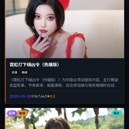
霓虹灯下缉凶令（热播版）
动漫
悬疑
《霓虹灯下缉凶令（热播版）》为中国台湾动漫类内容，主打悬疑
类型叙事，节奏紧凑、画面清晰，适合移动端与电视端随时在线观
看，带来沉浸式视听体验。
2020-05-22
167,443
9.2
台湾
新片
院线