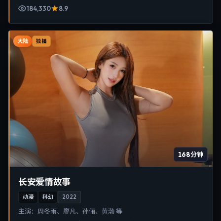
184,330
8.9
大陆
独播
168分钟
长安爱情故事
动漫
科幻
2022
主演：
周冬雨、廖凡、孙俪、黄渤 等