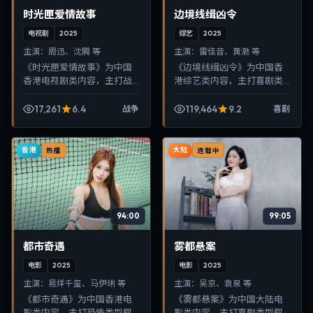
时光匣爱情故事
边境线缉凶令
电视剧
2025
综艺
2025
主演：
周迅、沈腾 等
主演：
雷佳音、黄渤 等
《时光匣爱情故事》为中国
《边境线缉凶令》为中国香
香港电视剧类内容，主打战
港综艺类内容，主打喜剧类
争类型叙事，节奏紧凑、画
型叙事，节奏紧凑、画面清
面清晰，适合移动端与电视
晰，适合移动端与电视端随
17,261
6.4
119,464
9.2
战争
喜剧
端随时在线观看，带来沉浸
时在线观看，带来沉浸式视
式视听体验。
听体验。
香港
大陆
热播
连载中
94:00
99:05
都市奇遇
雾都悬案
电影
2025
电影
2025
主演：
易烊千玺、马伊琍 等
主演：
吴京、袁泉 等
《都市奇遇》为中国香港电
《雾都悬案》为中国大陆电
影类内容，主打恐怖类型叙
影类内容，主打喜剧类型叙