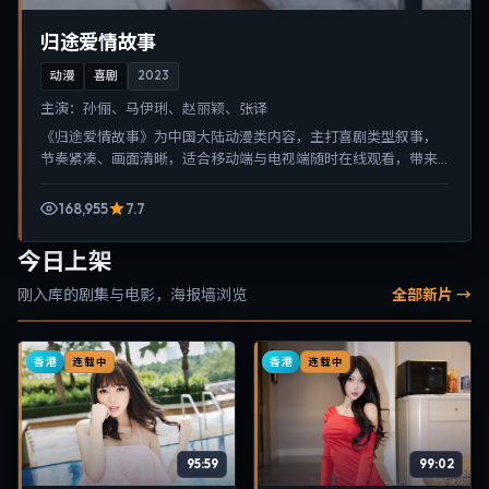
归途爱情故事
动漫
喜剧
2023
主演：
孙俪、马伊琍、赵丽颖、张译
《归途爱情故事》为中国大陆动漫类内容，主打喜剧类型叙事，
节奏紧凑、画面清晰，适合移动端与电视端随时在线观看，带来
沉浸式视听体验。
168,955
7.7
今日上架
刚入库的剧集与电影，海报墙浏览
全部新片 →
香港
香港
连载中
连载中
95:59
99:02