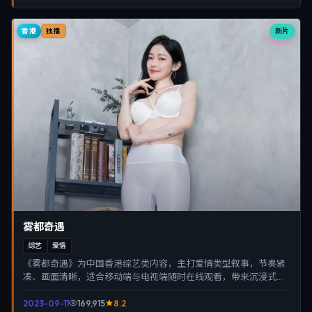
香港
新片
独播
雾都奇遇
综艺
爱情
《雾都奇遇》为中国香港综艺类内容，主打爱情类型叙事，节奏紧
凑、画面清晰，适合移动端与电视端随时在线观看，带来沉浸式视
听体验。
2023-09-11
169,915
8.2