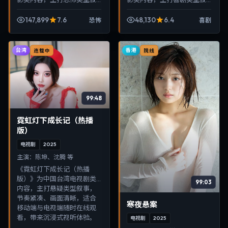
事，节奏紧凑、画面清晰，
事，节奏紧凑、画面清晰，
适合移动端与电视端随时在
适合移动端与电视端随时在
147,899
7.6
48,130
6.4
恐怖
喜剧
线观看，带来沉浸式视听体
线观看，带来沉浸式视听体
验。
验。
台湾
香港
连载中
院线
99:48
霓虹灯下成长记（热播
版）
电视剧
2025
主演：
陈坤、沈腾 等
《霓虹灯下成长记（热播
版）》为中国台湾电视剧类
99:03
内容，主打悬疑类型叙事，
节奏紧凑、画面清晰，适合
寒夜悬案
移动端与电视端随时在线观
看，带来沉浸式视听体验。
电视剧
2025