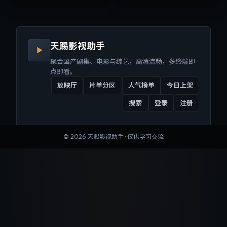
来沉浸式视听体验。
听体验。
天赐影视助手
聚合国产剧集、电影与综艺，高清流畅，多终端即
点即看。
放映厅
片单分区
人气榜单
今日上架
搜索
登录
注册
©
2026
天赐影视助手
· 仅供学习交流