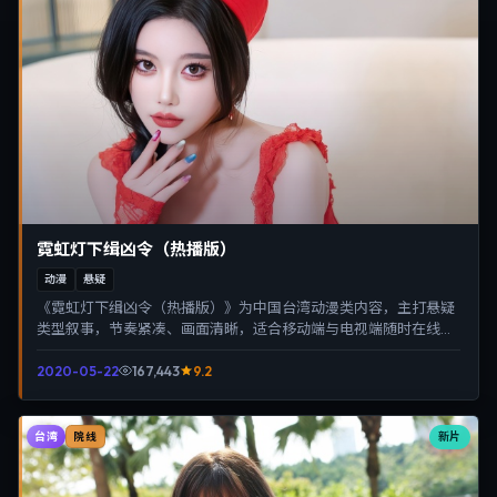
霓虹灯下缉凶令（热播版）
动漫
悬疑
《霓虹灯下缉凶令（热播版）》为中国台湾动漫类内容，主打悬疑
类型叙事，节奏紧凑、画面清晰，适合移动端与电视端随时在线观
看，带来沉浸式视听体验。
2020-05-22
167,443
9.2
台湾
新片
院线