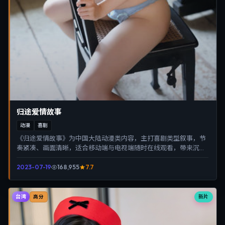
归途爱情故事
动漫
喜剧
《归途爱情故事》为中国大陆动漫类内容，主打喜剧类型叙事，节
奏紧凑、画面清晰，适合移动端与电视端随时在线观看，带来沉浸
式视听体验。
2023-07-19
168,955
7.7
台湾
新片
高分