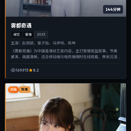
144分钟
雾都奇遇
综艺
爱情
2023
主演：
赵丽颖、章子怡、马伊琍、陈坤
《雾都奇遇》为中国香港综艺类内容，主打爱情类型叙事，节奏
紧凑、画面清晰，适合移动端与电视端随时在线观看，带来沉浸
式视听体验。
169,915
8.2
大陆
独播