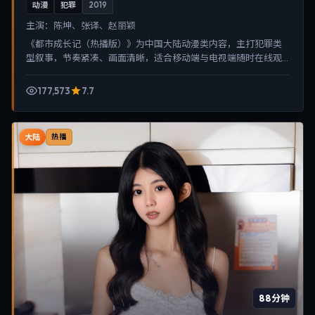
动漫
犯罪
2019
主演：
陈坤、张译、赵丽颖
《都市成长记（热播版）》为中国大陆动漫类内容，主打犯罪类
型叙事，节奏紧凑、画面清晰，适合移动端与电视端随时在线观
看，带来沉浸式视听体验。
177,573
7.7
大陆
热播
88分钟