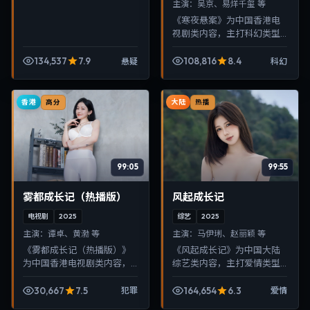
主演：
吴京、易烊千玺 等
《寒夜悬案》为中国香港电
视剧类内容，主打科幻类型
叙事，节奏紧凑、画面清
晰，适合移动端与电视端随
134,537
7.9
108,816
8.4
悬疑
科幻
时在线观看，带来沉浸式视
听体验。
香港
大陆
高分
热播
99:05
99:55
雾都成长记（热播版）
风起成长记
电视剧
2025
综艺
2025
主演：
谭卓、黄渤 等
主演：
马伊琍、赵丽颖 等
《雾都成长记（热播版）》
《风起成长记》为中国大陆
为中国香港电视剧类内容，
综艺类内容，主打爱情类型
主打犯罪类型叙事，节奏紧
叙事，节奏紧凑、画面清
凑、画面清晰，适合移动端
晰，适合移动端与电视端随
30,667
7.5
164,654
6.3
犯罪
爱情
与电视端随时在线观看，带
时在线观看，带来沉浸式视