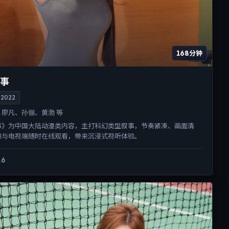
168分钟
事
2022
廖凡、孙俪、黄渤 等
事》为中国大陆动漫类内容，主打科幻类型叙事，节奏紧凑、画面清
端与电视端随时在线观看，带来沉浸式视听体验。
.6