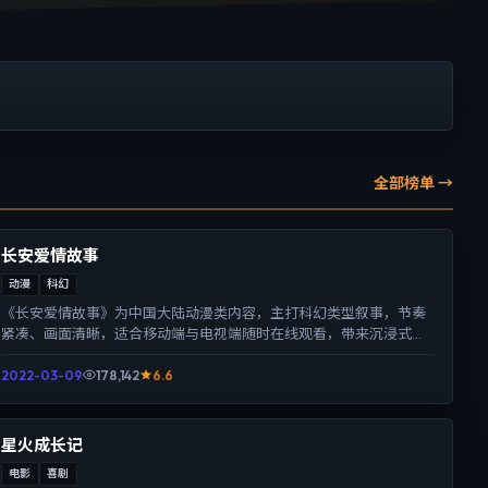
全部榜单 →
长安爱情故事
动漫
科幻
《长安爱情故事》为中国大陆动漫类内容，主打科幻类型叙事，节奏
紧凑、画面清晰，适合移动端与电视端随时在线观看，带来沉浸式视
听体验。
2022-03-09
178,142
6.6
星火成长记
电影
喜剧