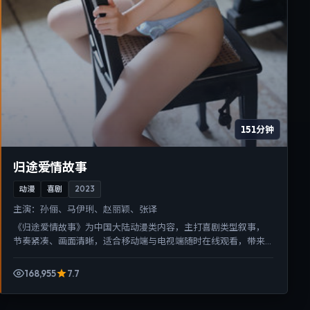
151分钟
归途爱情故事
动漫
喜剧
2023
主演：
孙俪、马伊琍、赵丽颖、张译
《归途爱情故事》为中国大陆动漫类内容，主打喜剧类型叙事，
节奏紧凑、画面清晰，适合移动端与电视端随时在线观看，带来
沉浸式视听体验。
168,955
7.7