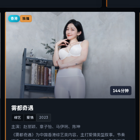
香港
独播
144分钟
雾都奇遇
综艺
爱情
2023
主演：
赵丽颖、章子怡、马伊琍、陈坤
《雾都奇遇》为中国香港综艺类内容，主打爱情类型叙事，节奏