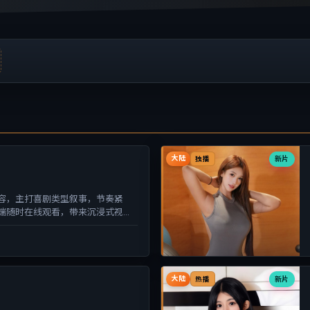
大陆
新片
独播
容，主打喜剧类型叙事，节奏紧
端随时在线观看，带来沉浸式视听
大陆
新片
热播