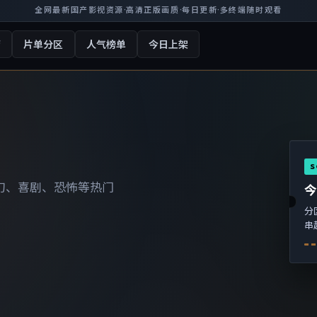
全网最新国产影视资源
·
高清正版画质
·
每日更新
·
多终端随时观看
厅
片单分区
人气榜单
今日上架
S
幻、喜剧、恐怖等热门
分
串