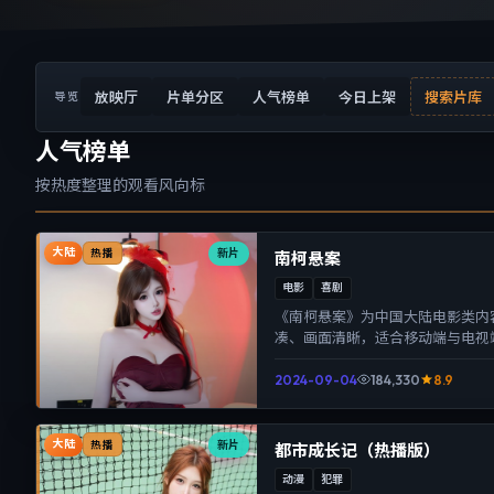
放映厅
片单分区
人气榜单
今日上架
搜索片库
导览
人气榜单
按热度整理的观看风向标
大陆
新片
热播
南柯悬案
电影
喜剧
《南柯悬案》为中国大陆电影类内
凑、画面清晰，适合移动端与电视
体验。
2024-09-04
184,330
8.9
大陆
新片
热播
都市成长记（热播版）
动漫
犯罪