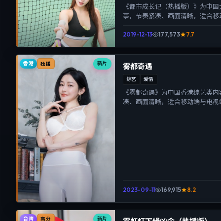
《都市成长记（热播版）》为中国
事，节奏紧凑、画面清晰，适合移
沉浸式视听体验。
2019-12-13
177,573
7.7
香港
新片
独播
雾都奇遇
综艺
爱情
《雾都奇遇》为中国香港综艺类内
凑、画面清晰，适合移动端与电视
体验。
2023-09-11
169,915
8.2
台湾
新片
高分