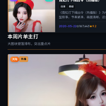
霓虹灯下缉凶令（热播版）
动漫
悬疑
《霓虹灯下缉凶令（热播版）》为
型叙事，节奏紧凑、画面清晰，适
带来沉浸式视听体验。
2020-05-22
167,443
9.2
本周片单主打
大图块错落排布，突出重点片
大陆
热播