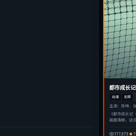
都市成长记
动漫
犯罪
主演：
陈坤、
《都市成长记
画面清晰，适
177,573
7